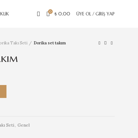
0
EKLIK
₺
0,00
ÜYE OL / GIRIŞ YAP
orika Takı Seti
Dorika set takım
akım
E
kı Seti
,
Genel