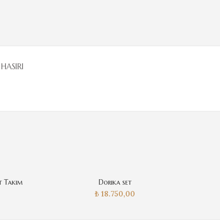
HASIRI
et Takım
Dorika set
₺
18.750,00