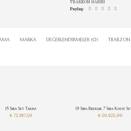
TRABZON HASIRI
Paylaş
LAMA
MARKA
DEĞERLENDIRMELER (0)
TRABZON 
15 Sıra Set Takım
19 Sıra Bileklik 7 Sıra Kolye S
₺
72.187,50
₺
50.625,00