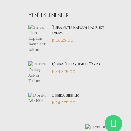
YENI EKLENENLER
3 sıra altın kaplam hasır set
takım
₺
13.125,00
19 sıra Fultaş Askılı Takım
₺
54.375,00
Dorika Bileklik
₺
24.375,00