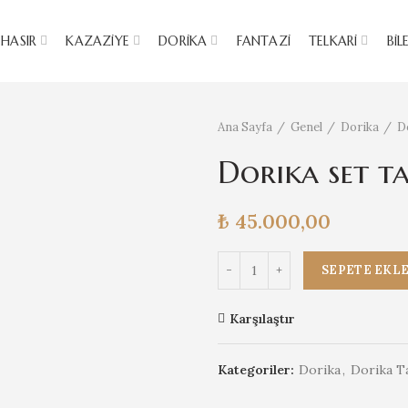
HASIR
KAZAZIYE
DORIKA
FANTAZI
TELKARI
BIL
Ana Sayfa
Genel
Dorika
D
Dorika set t
₺
45.000,00
Dorika set takım adet
SEPETE EKL
Karşılaştır
Kategoriler:
Dorika
,
Dorika Ta