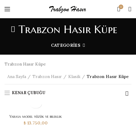
0
Trabzon Hasır Küpe
CATEGORIES
Trabzon Hasır Küpe
Ana Sayfa
Trabzon Hasır
Klasik
Trabzon Hasır Küpe
KENAR ÇUBUĞU
Yarasa model yüzük ve bileklik
₺
13.750,00