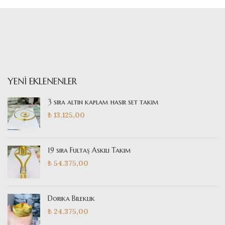
YENI EKLENENLER
3 sıra altın kaplam hasır set takım
₺
13.125,00
19 sıra Fultaş Askılı Takım
₺
54.375,00
Dorika Bileklik
₺
24.375,00