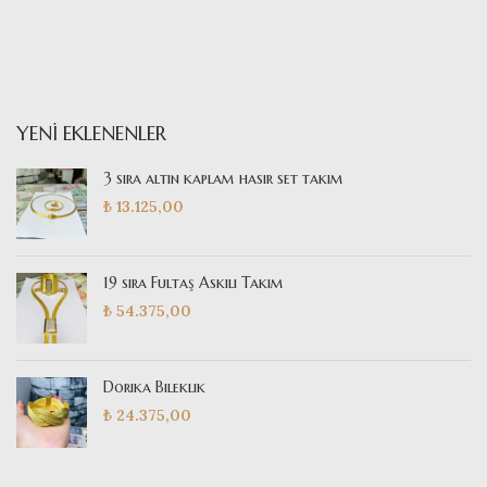
YENI EKLENENLER
3 sıra altın kaplam hasır set takım
₺
13.125,00
19 sıra Fultaş Askılı Takım
₺
54.375,00
Dorika Bileklik
₺
24.375,00