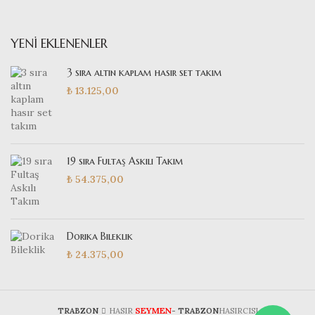
YENI EKLENENLER
3 sıra altın kaplam hasır set takım
₺
13.125,00
19 sıra Fultaş Askılı Takım
₺
54.375,00
Dorika Bileklik
₺
24.375,00
SEYMEN
TRABZON
HASIR
- TRABZON
HASIRCISI