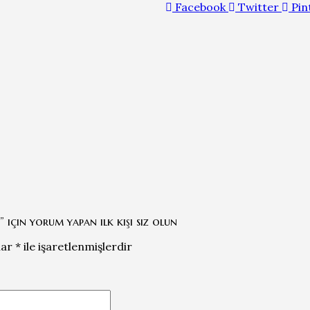
Takım
Facebook
Twitter
Pin
adet
için yorum yapan ilk kişi siz olun
lar
*
ile işaretlenmişlerdir