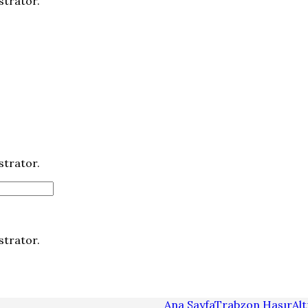
strator.
strator.
strator.
Ana Sayfa
Trabzon Hasır
Al