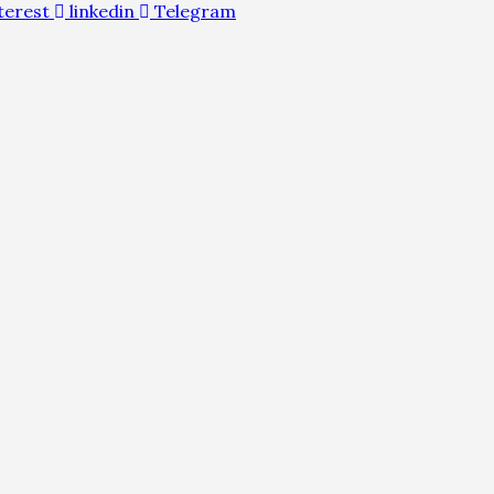
terest
linkedin
Telegram