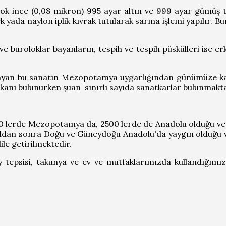
ok ince (0,08 mikron) 995 ayar altın ve 999 ayar gümüş tell
k yada naylon iplik kıvrak tutularak sarma işlemi yapılır. Bun
 ve buroloklar bayanların, tespih ve tespih püskülleri ise e
mayan bu sanatın Mezopotamya uygarlığından günümüze kad
kanı bulunurken şuan sınırlı sayıda sanatkarlar bulunmakta
00 lerde Mezopotamya da, 2500 lerde de Anadolu olduğu ve b
yıldan sonra Doğu ve Güneydoğu Anadolu'da yaygın olduğu v
ile getirilmektedir.
ay tepsisi, takunya ve ev ve mutfaklarımızda kullandığımız