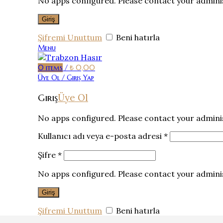
No apps configured. Please contact your admini
Giriş
Şifremi Unuttum
Beni hatırla
Menu
0
items
/
₺
0,00
Üye Ol / Giriş Yap
Üye Ol
Giriş
No apps configured. Please contact your admini
Kullanıcı adı veya e-posta adresi
*
Şifre
*
No apps configured. Please contact your admini
Giriş
Şifremi Unuttum
Beni hatırla