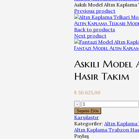
Askılı Model Altın Kaplam
Previous product
Altın Kaplama Telkari Mode
Back to products
Next product
Fantazi Model Altın Kapla
Askılı Model
Hasır Takım
₺
50.625,00
Askılı
Model
Sepete Ekle
Altın
Karşılaştır
Kaplama
Kategoriler:
Altın Kaplama
Trabzon
Altın Kaplama Trabzon Ha
Hasır
Paylaş