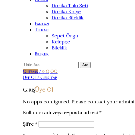
Dorika Takı Seti
Dorika Kolye
Dorika Bileklik
Fantazi
Telkari
Sepet Örgü
Kelepçe
Bileklik
Bileklik
Ara
0
items
/
₺
0,00
Üye Ol / Giriş Yap
Üye Ol
Giriş
No apps configured. Please contact your admini
Kullanıcı adı veya e-posta adresi
*
Şifre
*