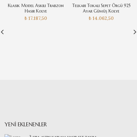
Klasik Model Askılı Trabzon
Telkari Tokalı Sepet Örgü 925
Hasır Kolye
Ayar Gümüş Kolye
₺
17.187,50
₺
14.062,50
YENI EKLENENLER