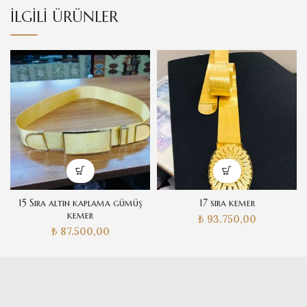
İLGILI ÜRÜNLER
15 Sıra altın kaplama gümüş
17 sıra kemer
kemer
₺
93.750,00
₺
87.500,00