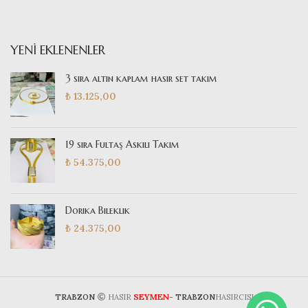
YENI EKLENENLER
3 sıra altın kaplam hasır set takım
₺
13.125,00
19 sıra Fultaş Askılı Takım
₺
54.375,00
Dorika Bileklik
₺
24.375,00
SEYMEN
TRABZON
HASIR
- TRABZON
HASIRCISI