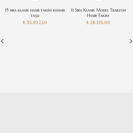
15 sıra klasik hasır takım kenarı
11 Sıra Klasik Model Trabzon
taşlı
Hasır Takım
₺
35.937,50
₺
28.125,00