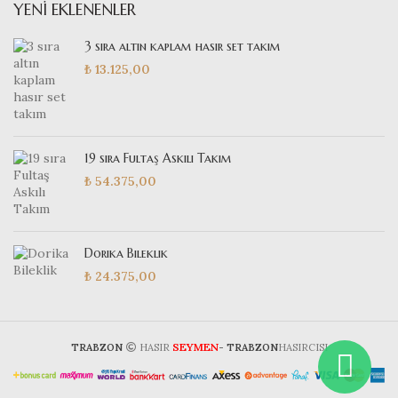
YENI EKLENENLER
3 sıra altın kaplam hasır set takım
₺
13.125,00
19 sıra Fultaş Askılı Takım
₺
54.375,00
Dorika Bileklik
₺
24.375,00
SEYMEN
TRABZON
HASIR
- TRABZON
HASIRCISI