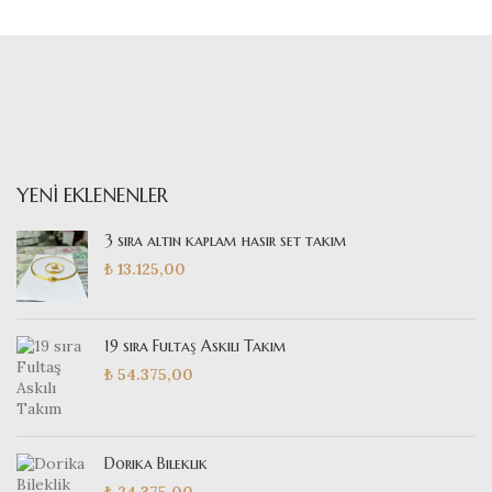
YENI EKLENENLER
3 sıra altın kaplam hasır set takım
₺
13.125,00
19 sıra Fultaş Askılı Takım
₺
54.375,00
Dorika Bileklik