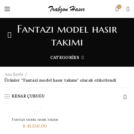
0
Fantazi model hasır
takımı
CATEGORIES
Ana Sayfa
Ürünler “Fantazi model hasır takımı” olarak etiketlendi
KENAR ÇUBUĞU
Fantazi model hasır takımı
₺
41.250,00