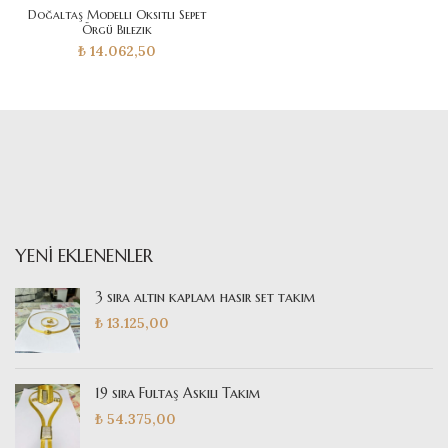
Doğaltaş Modelli Oksitli Sepet
Örgü Bilezik
₺
14.062,50
YENI EKLENENLER
3 sıra altın kaplam hasır set takım
₺
13.125,00
19 sıra Fultaş Askılı Takım
₺
54.375,00