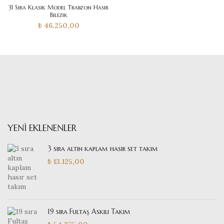
31 Sıra Klasik Model Trabzon Hasır
Bilezik
₺
46.250,00
YENI EKLENENLER
3 sıra altın kaplam hasır set takım
₺
13.125,00
19 sıra Fultaş Askılı Takım