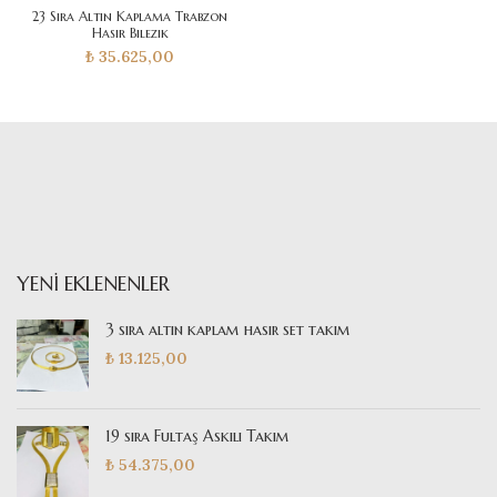
23 Sıra Altın Kaplama Trabzon
Hasır Bilezik
₺
35.625,00
YENI EKLENENLER
3 sıra altın kaplam hasır set takım
₺
13.125,00
19 sıra Fultaş Askılı Takım
₺
54.375,00