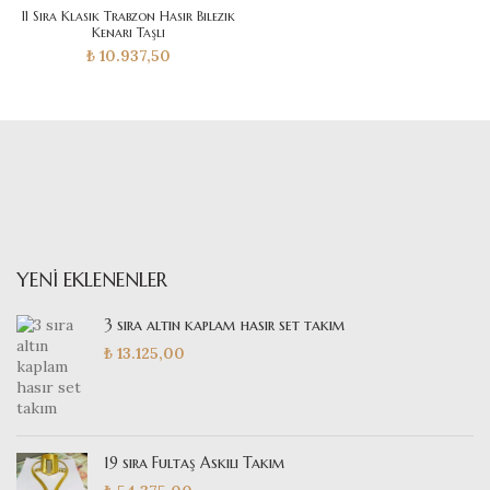
11 Sıra Klasik Trabzon Hasır Bilezik
Kenarı Taşlı
₺
10.937,50
YENI EKLENENLER
3 sıra altın kaplam hasır set takım
₺
13.125,00
19 sıra Fultaş Askılı Takım