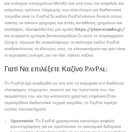
και επιλογών στοιχημάτων.Μεταξύ ένα από τους πιο ασφαλείς και
ανέμελους τρόπους πληρωμής που είναι έτοιμοι για διαδικτυακά
παιχνίδια είναι το PayPal.Τα καζίνο PayPal
κάνουν δυνατό στους
παίκτες να κάνουν γρήγορες και απλές καταθέσεις χρημάτων και
αναλήψεις, εξασφαλίζοντας μια ομαλή
https://playwazamba.gr/
και ευχάριστη εμπειρία βιντεοπαιχνιδιών.Σε αυτό το συγκεκριμένο
ζήτημα, σίγουρα θα ανακαλύψουμε τα καλύτερα καζίνο PayPal,
αναδεικνύοντας τα ιδιότητες τους, τα πλεονεκτήματα και γιατί είναι
οι κορυφαίες επιλογές για on-line παίκτες καζίνο.
Γιατί Να επιλέξετε Καζίνο PayPal;
To PayPal έχει αναδειχθεί ως ένα από τα κορυφαία στο διαδίκτυο
πλατφόρμες πληρωμών, γνωστό για την προστασία του, την
ακεραιότητα του, και την κατανοητή χρηστική επιφάνεια.Όταν
περιλαμβάνει διαδικτυακά τυχερά παιχνίδια, το PayPal παρέχει
πολλές πλεονεκτήματα:
Προστασία:
To PayPal χρησιμοποιεί καινοτόμα ασφαλή
κρυπτογράφηση για να προστατεύει τα οικονομικά δεδομένα